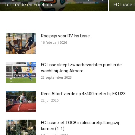
Ter Leede en Foreholte
FC Lisse 
Roeiprijs voor RV Iris Lisse
16 februari 2026
FC Lisse sleept zwaarbevochten punt in de
wacht bij Jong Almere...
23 september 2023
Rens Altorf vierde op 4×400 meter bij EK U23
22 juli 2025
FC Lisse ziet TOGB in blessuretijd langszij
komen (1-1)