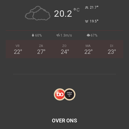
°
21.7
°
C
20.2
°
19.5
60%
1.3m/s
67%
VR
ZA
ZO
MA
DI
22
°
27
°
24
°
22
°
23
°
OVER ONS