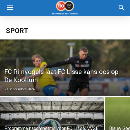
SPORT
FC Rijnvogels laat FC Lisse kansloos op
De Kooltuin
21 september 2024
Programma nacompetitie voor FC Lisse, VVSB,
Blauw Geel