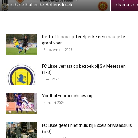
jeugdvoetbal in de Bollenstreek
drama voo
De Treffers is op Ter Specke een maatje te
groot voor...
18 november 2023
FC Lisse verrast op bezoek bij SV Meerssen
(1-3)
3 mei 2025
Voetbal voorbeschouwing
14 maart 2024
FC Lisse geeft niet thuis bij Excelsior Maassluis
(5-0)