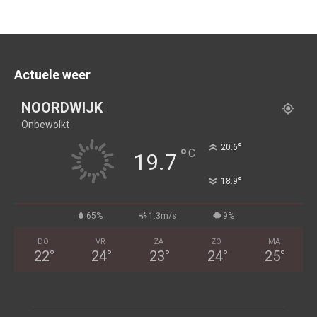
Actuele weer
NOORDWIJK
Onbewolkt
°
20.6
°
C
19.7
°
18.9
65%
1.3m/s
9%
DO
VR
ZA
ZO
MA
22
°
24
°
23
°
24
°
25
°