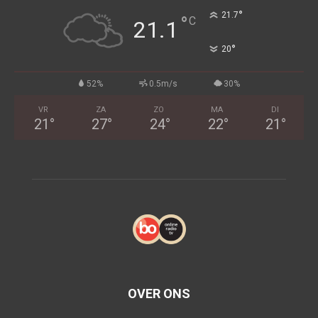
°
21.7
°
C
21.1
°
20
52%
0.5m/s
30%
VR
ZA
ZO
MA
DI
21
°
27
°
24
°
22
°
21
°
OVER ONS