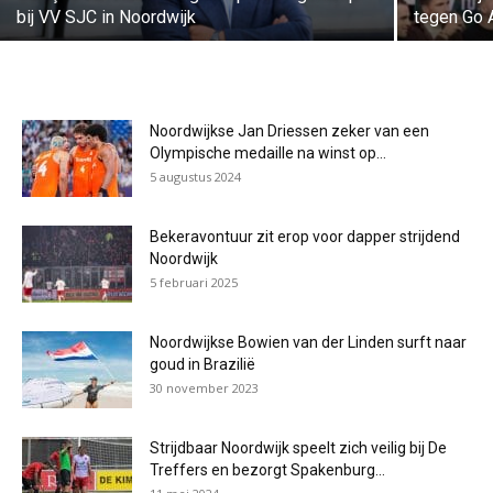
bij VV SJC in Noordwijk
tegen Go 
Noordwijkse Jan Driessen zeker van een
Olympische medaille na winst op...
5 augustus 2024
Bekeravontuur zit erop voor dapper strijdend
Noordwijk
5 februari 2025
Noordwijkse Bowien van der Linden surft naar
goud in Brazilië
30 november 2023
Strijdbaar Noordwijk speelt zich veilig bij De
Treffers en bezorgt Spakenburg...