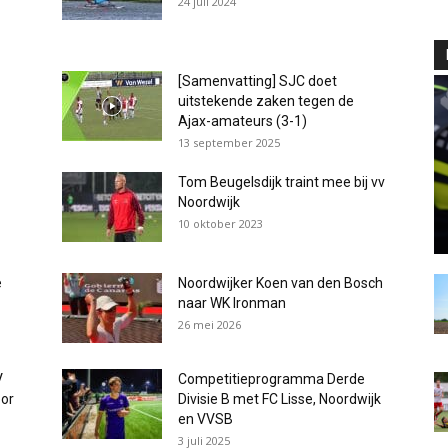
24 juli 2024
[Samenvatting] SJC doet
uitstekende zaken tegen de
Ajax-amateurs (3-1)
13 september 2025
Tom Beugelsdijk traint mee bij vv
Noordwijk
10 oktober 2023
e
Noordwijker Koen van den Bosch
naar WK Ironman
26 mei 2026
V
Competitieprogramma Derde
oor
Divisie B met FC Lisse, Noordwijk
en VVSB
3 juli 2025