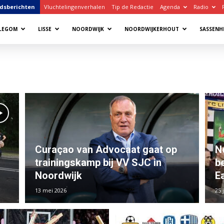
dsberichten
Vluchtelingenverhalen
Tip de Redactie
Agenda
Radio
LLEGOM
LISSE
NOORDWIJK
NOORDWIJKERHOUT
SASSENH
Curaçao van Advocaat gaat op
N
trainingskamp bij VV SJC in
b
Noordwijk
E
13 mei 2026
25 