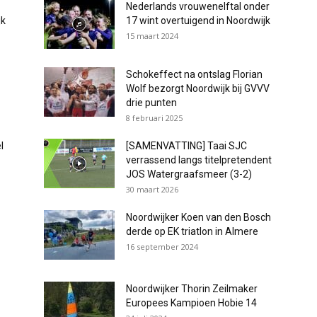
Nederlands vrouwenelftal onder
jk
17 wint overtuigend in Noordwijk
15 maart 2024
Schokeffect na ontslag Florian
Wolf bezorgt Noordwijk bij GVVV
drie punten
8 februari 2025
l
[SAMENVATTING] Taai SJC
verrassend langs titelpretendent
JOS Watergraafsmeer (3-2)
30 maart 2026
Noordwijker Koen van den Bosch
derde op EK triatlon in Almere
16 september 2024
Noordwijker Thorin Zeilmaker
Europees Kampioen Hobie 14