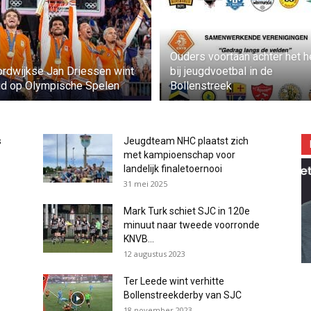
Ouders voortaan achter het h
rdwijkse Jan Driessen wint
bij jeugdvoetbal in de
d op Olympische Spelen
Bollenstreek
s
Jeugdteam NHC plaatst zich
met kampioenschap voor
landelijk finaletoernooi
31 mei 2025
Mark Turk schiet SJC in 120e
minuut naar tweede voorronde
KNVB...
12 augustus 2023
Ter Leede wint verhitte
Bollenstreekderby van SJC
18 november 2023