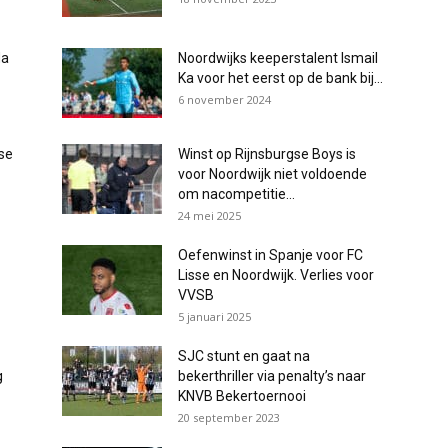
da
Noordwijks keeperstalent Ismail
Ka voor het eerst op de bank bij...
6 november 2024
ase
Winst op Rijnsburgse Boys is
voor Noordwijk niet voldoende
om nacompetitie...
24 mei 2025
Oefenwinst in Spanje voor FC
Lisse en Noordwijk. Verlies voor
VVSB
5 januari 2025
SJC stunt en gaat na
g
bekerthriller via penalty’s naar
KNVB Bekertoernooi
20 september 2023