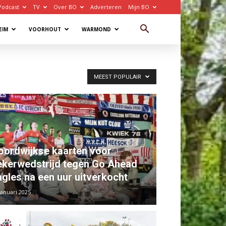
Podcast
TV
Over BO
Adverteren
Mijn BO
EIM
VOORHOUT
WARMOND
MEEST POPULAIR
oordwijkse kaarten voor
ekerwedstrijd tegen Go Ahead
agles na een uur uitverkocht
januari 2025