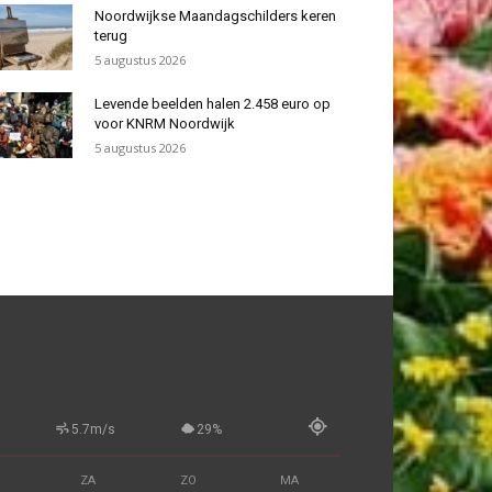
Noordwijkse Maandagschilders keren
terug
5 augustus 2026
Levende beelden halen 2.458 euro op
voor KNRM Noordwijk
5 augustus 2026
5.7m/s
29%
ZA
ZO
MA