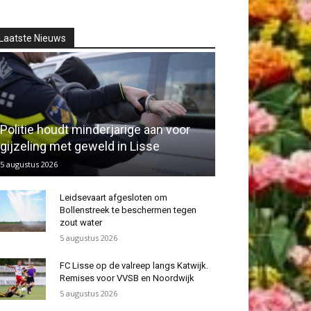
Laatste Nieuws
Politie houdt minderjarige aan voor
gijzeling met geweld in Lisse
5 augustus 2026
Leidsevaart afgesloten om
Bollenstreek te beschermen tegen
zout water
5 augustus 2026
FC Lisse op de valreep langs Katwijk.
Remises voor VVSB en Noordwijk
5 augustus 2026