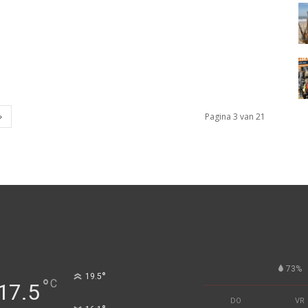
Pagina 3 van 21
73%
°
19.5
°
C
17.5
DO
VR