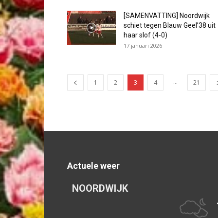
[SAMENVATTING] Noordwijk
schiet tegen Blauw Geel’38 uit
haar slof (4-0)
17 januari 2026
...
1
2
3
4
21
Actuele weer
NOORDWIJK