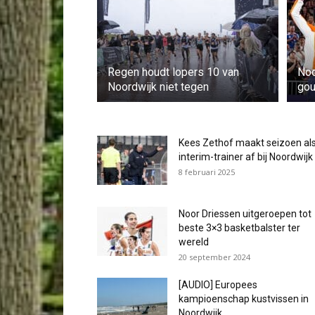
Regen houdt lopers 10 van
Noo
Noordwijk niet tegen
gou
Kees Zethof maakt seizoen al
interim-trainer af bij Noordwijk
8 februari 2025
Noor Driessen uitgeroepen tot
beste 3×3 basketbalster ter
wereld
20 september 2024
[AUDIO] Europees
kampioenschap kustvissen in
Noordwijk