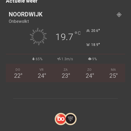
Actuele weer
NOORDWIJK
Onbewolkt
°
20.6
°
C
19.7
°
18.9
65%
1.3m/s
9%
DO
VR
ZA
ZO
MA
22
°
24
°
23
°
24
°
25
°