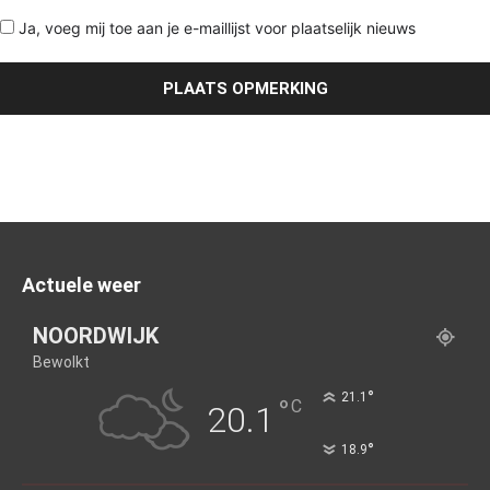
Ja, voeg mij toe aan je e-maillijst voor plaatselijk nieuws
Actuele weer
NOORDWIJK
Bewolkt
°
21.1
°
C
20.1
°
18.9