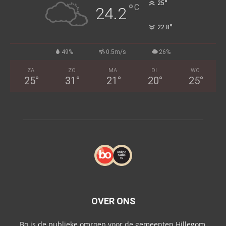
°
25
°
C
24.2
°
22.8
49%
0.5m/s
26%
ZA
ZO
MA
DI
WO
25
°
31
°
21
°
20
°
25
°
OVER ONS
Bo is de publieke omroep voor de gemeenten Hillegom,