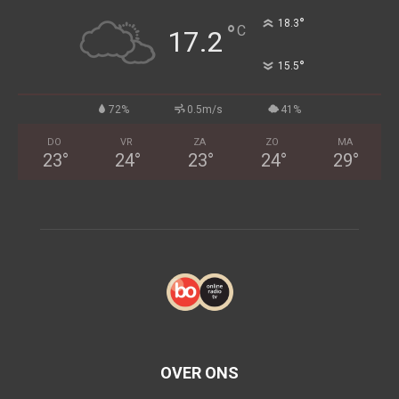
°
18.3
°
C
17.2
°
15.5
72%
0.5m/s
41%
DO
VR
ZA
ZO
MA
23
°
24
°
23
°
24
°
29
°
OVER ONS