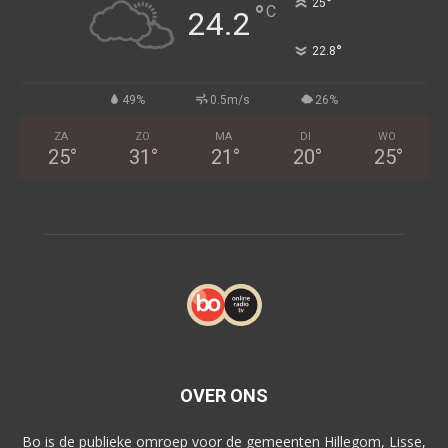
°
25
°
C
24.2
°
22.8
49%
0.5m/s
26%
ZA
ZO
MA
DI
WO
25
°
31
°
21
°
20
°
25
°
OVER ONS
Bo is de publieke omroep voor de gemeenten Hillegom, Lisse,