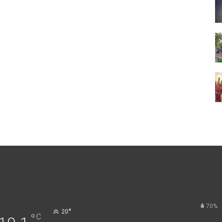
70%
°
20
°
C