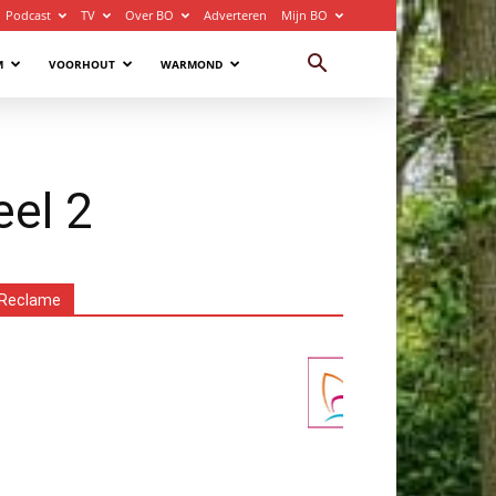
Podcast
TV
Over BO
Adverteren
Mijn BO
M
VOORHOUT
WARMOND
el 2
Reclame