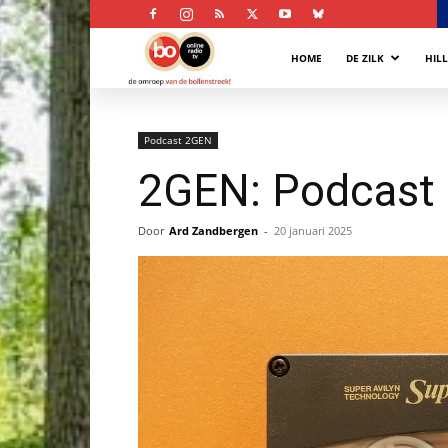
Bollenstreek
HOME
DE ZILK
HIL
Omroep
Podcast 2GEN
2GEN: Podcast 
Door
Ard Zandbergen
-
20 januari 2025