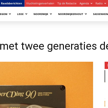
Raadsberichten
Vluchtelingenverhalen
Tip de Redactie
Agenda
Radio
LEGOM
LISSE
NOORDWIJK
NOORDWIJKERHOUT
SASSENHEI
met twee generaties de