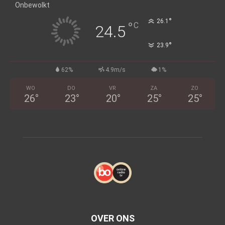
Onbewolkt
°
26.1
°
C
24.5
°
23.9
62%
4.9m/s
1%
WO
DO
VR
ZA
ZO
26
°
23
°
20
°
25
°
25
°
OVER ONS