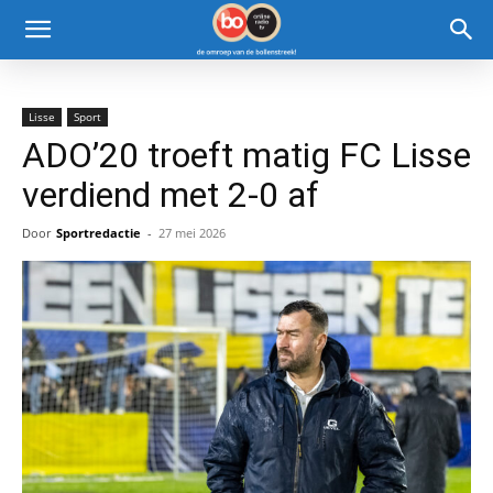
Lisse
Sport
ADO’20 troeft matig FC Lisse
verdiend met 2-0 af
Door
Sportredactie
-
27 mei 2026