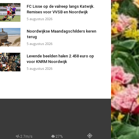
FC Lisse op de valreep langs Katwijk.
Remises voor VVSB en Noordwijk
5 augustus 2026
Noordwijkse Maandagschilders keren
terug
5 augustus 2026
Levende beelden halen 2.458 euro op
voor KNRM Noordwijk
5 augustus 2026
2.7m/s
27%