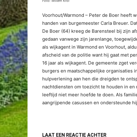
Foto: Willem Krol
Voorhout/Warmond – Peter de Boer heeft w
handen van burgemeester Carla Breuer. Dat
De Boer (64) kreeg de Barensteel bij zijn 
gedaan vanwege zijn jarenlange, toegewijde
als wijkagent in Warmond en Voorhout, ald
afscheid van de politie want hij gaat met pen
16 jaar als wijkagent. De gemeente zget verd
burgers en maatschappelijke organisaties i
hulpverlening aan hen die dreigden te ontsp
nachtdiensten om toezicht te houden in en
leeftijd niet meer hoefde te doen. Als fami
aangrijpende casussen en ondersteunde hij f
LAAT EEN REACTIE ACHTER