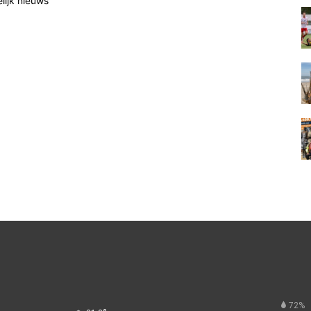
elijk nieuws
72%