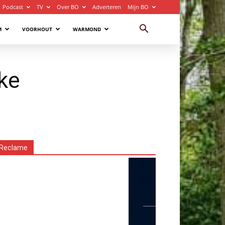
Podcast
TV
Over BO
Adverteren
Mijn BO
M
VOORHOUT
WARMOND
jke
Reclame