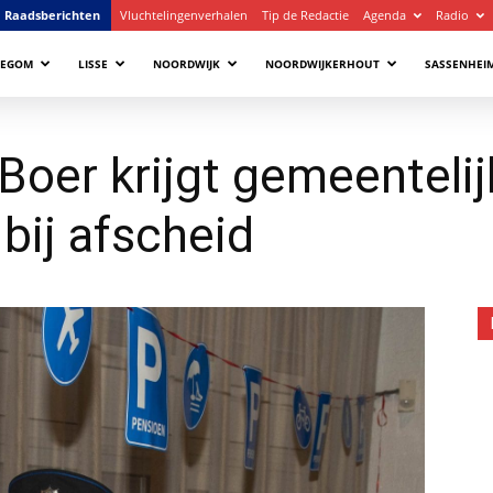
Raadsberichten
Vluchtelingenverhalen
Tip de Redactie
Agenda
Radio
LEGOM
LISSE
NOORDWIJK
NOORDWIJKERHOUT
SASSENHEI
Boer krijgt gemeenteli
bij afscheid