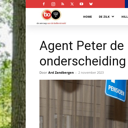
Bollenstreek
HOME
DE ZILK
HIL
Omroep
Agent Peter de 
onderscheiding 
Door
Ard Zandbergen
-
2 november 2023