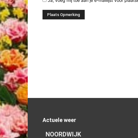
Ja, voeg mij toe aan je e-maillijst voor plaats
Actuele weer
NOORDWIJK