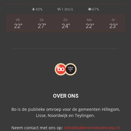
60%
1.3m/s
67%
VR
ZA
ZO
MA
DI
22
°
27
°
24
°
22
°
23
°
OVER ONS
Bo is de publieke omroep voor de gemeenten Hillegom,
Lisse, Noordwijk en Teylingen.
Neem contact met ons op:
info@bollenstreekomroep.nl