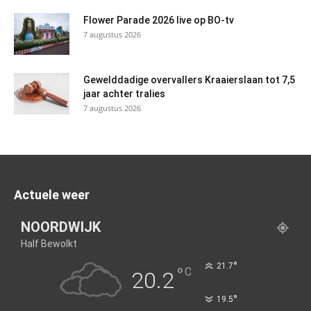
Flower Parade 2026 live op BO-tv
7 augustus 2026
Gewelddadige overvallers Kraaierslaan tot 7,5
jaar achter tralies
7 augustus 2026
Actuele weer
NOORDWIJK
Half Bewolkt
°
21.7
°
C
20.2
°
19.5