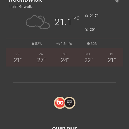
Licht Bewolkt
°
21.7
°
C
21.1
°
20
52%
0.5m/s
30%
VR
ZA
ZO
MA
DI
21
°
27
°
24
°
22
°
21
°
OVER ONS