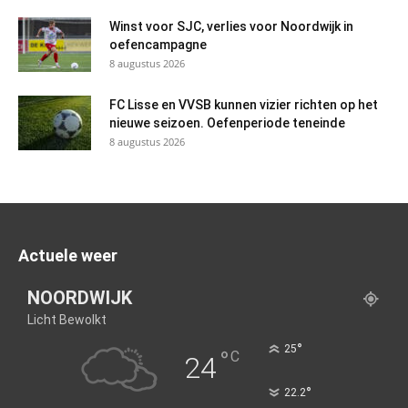
Winst voor SJC, verlies voor Noordwijk in
oefencampagne
8 augustus 2026
FC Lisse en VVSB kunnen vizier richten op het
nieuwe seizoen. Oefenperiode teneinde
8 augustus 2026
Actuele weer
NOORDWIJK
Licht Bewolkt
°
25
°
C
24
°
22.2