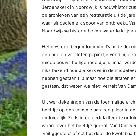
Jeroenskerk in Noordwijk is bouwhistoricus
de archieven van een restauratie uit de ja
waar sindsdien elk spoor van ontbreekt. Va
Noordwijkse historie boven water te krijgen
Het mysterie begon toen Van Dam de docum
een oud en versleten papiertje vond hij ee
middeleeuws heiligenbeeldje is, maar verder
niks bekend hoe die kerk er in de middelee
hebben gestaan (…) maar hoe die altaren e
gestaan, dat weten we niet,’ vertelt Van Dam
Uit werktekeningen van de toenmalige archi
beeldje op een console aan een pilaar in de 
onduidelijk. Zelfs in de gedetailleerde not
woord over het beeldje gerept. Van Dam ver
‘veiliggesteld’ of dat het door de kwetsbaarh