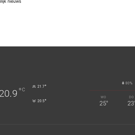
elijk nieuws
80%
°
21.7
°
C
20.9
WO
DO
°
20.5
25
°
23