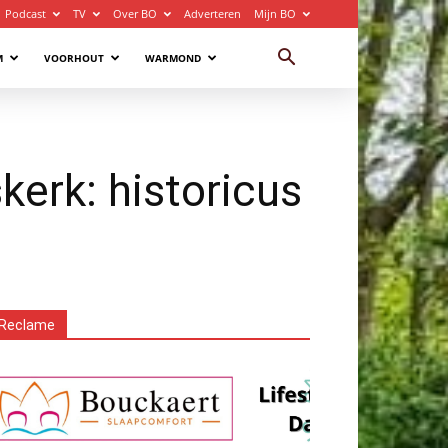
Podcast
TV
Over BO
Adverteren
Mijn BO
M
VOORHOUT
WARMOND
erk: historicus
Reclame