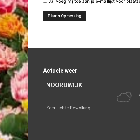
Ja, voeg mij toe aan je e-maillijst voor plaats
Actuele weer
NOORDWIJK
Zeer Lichte Bewolking