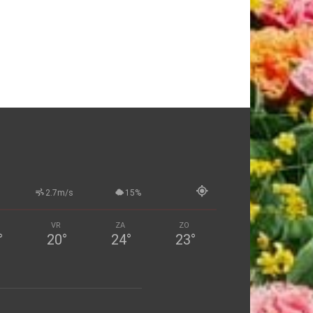
2.7m/s
15%
VR
ZA
ZO
°
20
°
24
°
23
°