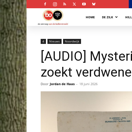
Bollenstreek
HOME
DE ZILK
HIL
Omroep
4
Nieuws
Noordwijk
[AUDIO] Mysteri
zoekt verdwene
Door
Jordan de Haas
-
18 juni 2026