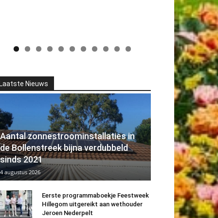
Laatste Nieuws
Aantal zonnestroominstallaties in
de Bollenstreek bijna verdubbeld
sinds 2021
4 augustus 2026
Eerste programmaboekje Feestweek
Hillegom uitgereikt aan wethouder
Jeroen Nederpelt