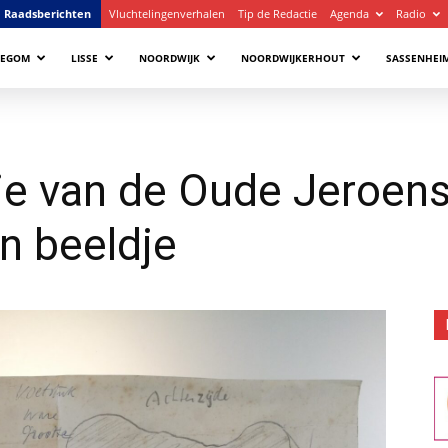
Raadsberichten
Vluchtelingenverhalen
Tip de Redactie
Agenda
Radio
LEGOM
LISSE
NOORDWIJK
NOORDWIJKERHOUT
SASSENHEI
e van de Oude Jeroensk
n beeldje