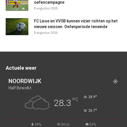
oefencampagne
8 augustus 2026
FC Lisse en VVSB kunnen vizier richten op het
nieuwe seizoen. Oefenperiode teneinde
8 augustus 2026
Actuele weer
NOORDWIJK
Half Bewolkt
°
28.9
°
C
28.3
°
26.7
29%
3m/s
53%