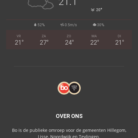
21.1
°
20
52%
0.5m/s
30%
VR
ZA
ZO
MA
DI
21
°
27
°
24
°
22
°
21
°
OVER ONS
Bo is de publieke omroep voor de gemeenten Hillegom,
Lisse, Noordwijk en Teylingen.