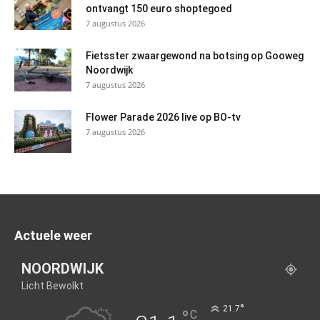
ontvangt 150 euro shoptegoed
7 augustus 2026
Fietsster zwaargewond na botsing op Gooweg
Noordwijk
7 augustus 2026
Flower Parade 2026 live op BO-tv
7 augustus 2026
Actuele weer
NOORDWIJK
Licht Bewolkt
°
21.7
°
C