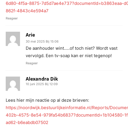
6d80-4f5a-8875-7d5d7ae4e737?documentId=b3863eaa-d0
862f-4843c4e594a7
Reageer
Arie
30 mei 2025 Bij 15:06
De aanhouder wint…..of toch niet? Wordt vast
vervolgd. Een tv-soap kan er niet tegenop!
Reageer
Alexandra Dik
10 juni 2025 Bij 12:09
Lees hier mijn reactie op al deze brieven:
https://noordwijk.bestuurlijkeinformatie.nl/Reports/Docum
402b-4575-8e54-979fa54b6837?documentId=1b104580-1f
ad62-b6eabdb07502