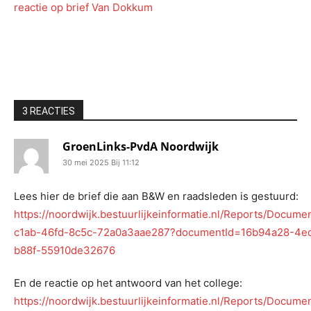
reactie op brief Van Dokkum
3 REACTIES
GroenLinks-PvdA Noordwijk
30 mei 2025 Bij 11:12
Lees hier de brief die aan B&W en raadsleden is gestuurd:
https://noordwijk.bestuurlijkeinformatie.nl/Reports/Docume
c1ab-46fd-8c5c-72a0a3aae287?documentId=16b94a28-4e
b88f-55910de32676
En de reactie op het antwoord van het college:
https://noordwijk.bestuurlijkeinformatie.nl/Reports/Docum