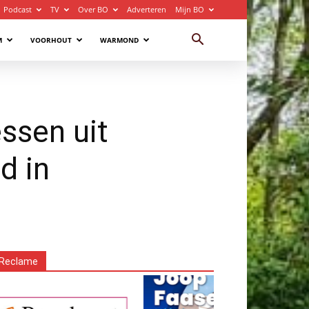
Podcast
TV
Over BO
Adverteren
Mijn BO
M
VOORHOUT
WARMOND
ssen uit
d in
Reclame