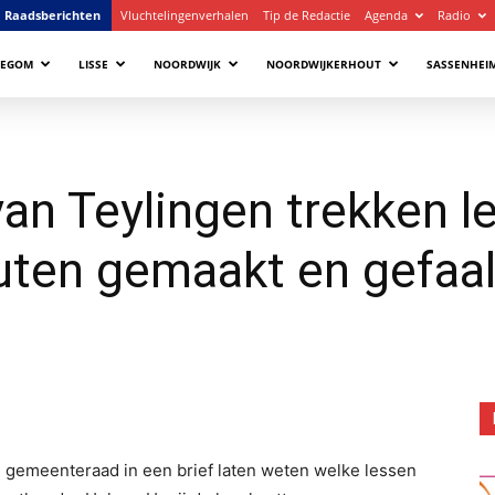
Raadsberichten
Vluchtelingenverhalen
Tip de Redactie
Agenda
Radio
LEGOM
LISSE
NOORDWIJK
NOORDWIJKERHOUT
SASSENHEI
an Teylingen trekken le
uten gemaakt en gefaal
 gemeenteraad in een brief laten weten welke lessen