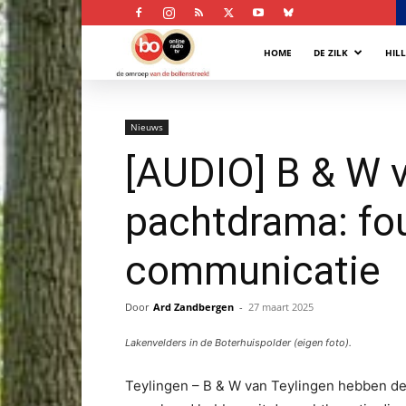
Bollenstreek
HOME
DE ZILK
HIL
Omroep
Nieuws
[AUDIO] B & W v
pachtdrama: fo
communicatie
Door
Ard Zandbergen
-
27 maart 2025
Lakenvelders in de Boterhuispolder (eigen foto).
Teylingen – B & W van Teylingen hebben de