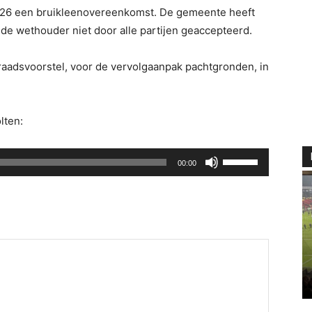
2026 een bruikleenovereenkomst. De gemeente heeft
de wethouder niet door alle partijen geaccepteerd.
raadsvoorstel, voor de vervolgaanpak pachtgronden, in
lten:
Gebruik
00:00
Omhoog/Omlaag
pijltoetsen
om
het
volume
te
verhogen
of