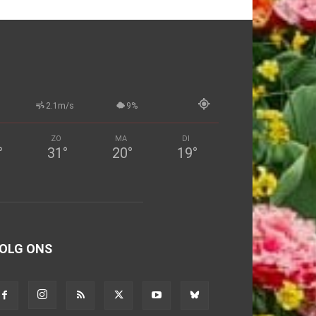
2.1m/s
9%
ZO
MA
DI
°
31
°
20
°
19
°
OLG ONS