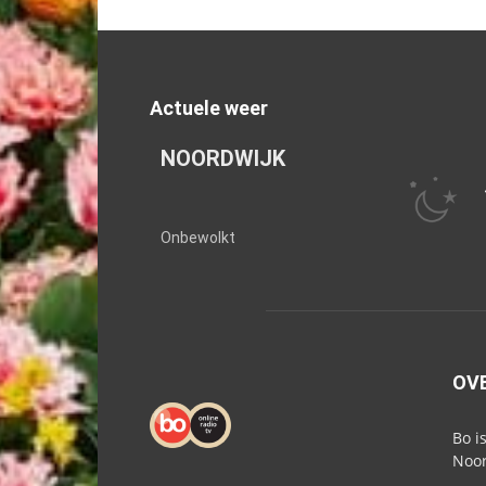
Actuele weer
NOORDWIJK
Onbewolkt
OV
Bo i
Noor