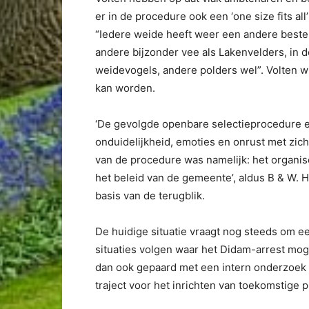
er in de procedure ook een ‘one size fits all
“Iedere weide heeft weer een andere best
andere bijzonder vee als Lakenvelders, in
weidevogels, andere polders wel”. Volten wi
kan worden.
‘De gevolgde openbare selectieprocedure e
onduidelijkheid, emoties en onrust met zich
van de procedure was namelijk: het organi
het beleid van de gemeente’, aldus B & W. 
basis van de terugblik.
De huidige situatie vraagt nog steeds om e
situaties volgen waar het Didam-arrest mogel
dan ook gepaard met een intern onderzoek
traject voor het inrichten van toekomstige 