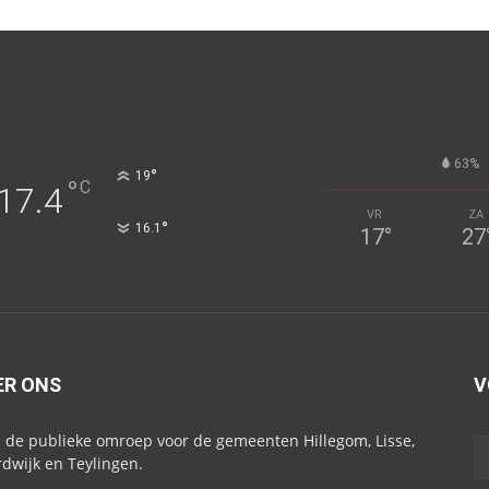
63%
°
19
°
C
17.4
VR
ZA
°
16.1
17
°
27
ER ONS
V
s de publieke omroep voor de gemeenten Hillegom, Lisse,
dwijk en Teylingen.