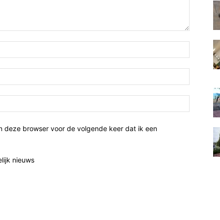
te
verlagen.
n deze browser voor de volgende keer dat ik een
elijk nieuws