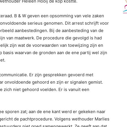
wethouder Heleen Hooij de kop kostte.
teraad. B & W geven een opsomming van vele zaken
t onvoldoende serieus genomen. Dit arrest schrijft voor
orbeeld aanbestedingen. Bij de aanbesteding van de
jn van maatwerk. De procedure die gevolgd is had
elijk zijn wat de voorwaarden van toewijzing zijn en
op basis waarvan de gronden aan de ene partij wel zijn
et.
e communicatie. Er zijn gesprekken gevoerd met
aar onvoldoende gehoord en zijn er signalen gemist.
ze zich niet gehoord voelden. Er is vanuit een
ee sporen zat; aan de ene kant werd er gekeken naar
gericht de pachtprocedure. Volgens wethouder Marlies
estuurders niet goed samengewerkt. Ze geeft aan dat