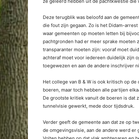
ze geleerd hebben uit de pachtkwestie die 
Deze terugblik was beloofd aan de gemeen
die fout zijn gegaan. Zo is het Didam-arres
waar gemeenten op moeten letten bij bijvo
pachtgronden had er meer sprake moeten zi
transparanter moeten zijn: vooraf moet duid
achteraf moet voor iedereen duidelijk zijn 
toegewezen en aan de andere inschrijver ni
Het college van B & W is ook kritisch op d
boeren, maar toch hebben alle partijen elk
De grootste kritiek vanuit de boeren is dat 
tunnelvisie gewerkt, mede door tijdsdruk.
Verder geeft de gemeente aan dat ze op tw
de omgevingsvisie, aan de andere werd er 
Volten hebben op dat vlak ambtenaren en b