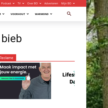
Podcast
TV
Over BO
Adverteren
Mijn BO
M
VOORHOUT
WARMOND
 bieb
Reclame