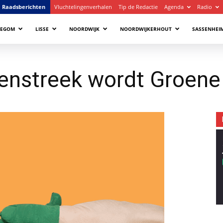
Raadsberichten
Vluchtelingenverhalen
Tip de Redactie
Agenda
Radio
LEGOM
LISSE
NOORDWIJK
NOORDWIJKERHOUT
SASSENHEI
lenstreek wordt Groene