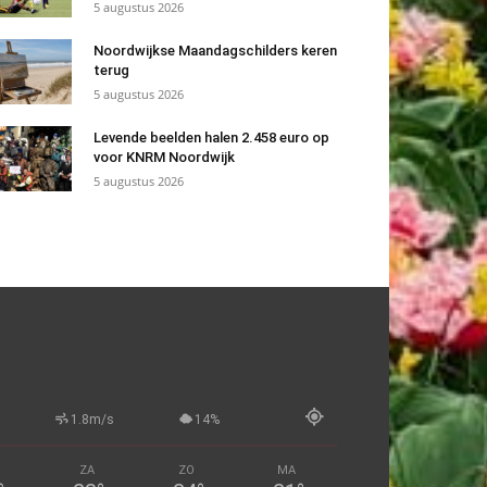
5 augustus 2026
Noordwijkse Maandagschilders keren
terug
5 augustus 2026
Levende beelden halen 2.458 euro op
voor KNRM Noordwijk
5 augustus 2026
1.8m/s
14%
ZA
ZO
MA