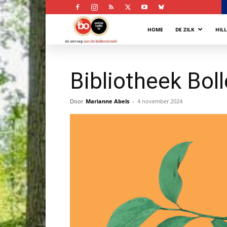
Bollenstreek
HOME
DE ZILK
HIL
Omroep
Bibliotheek Bol
Door
Marianne Abels
-
4 november 2024