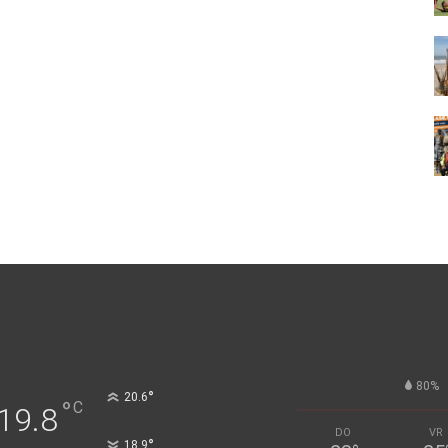
80%
°
20.6
°
C
19.8
DO
VR
°
18.9