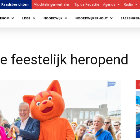
Raadsberichten
Vluchtelingenverhalen
Tip de Redactie
Agenda
Radio
LEGOM
LISSE
NOORDWIJK
NOORDWIJKERHOUT
SASSENHEI
se feestelijk heropend