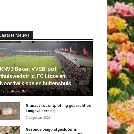
Laatste Nieuws
KNVB Beker: VVSB loot
thuiswedstrijd, FC Lisse en
Noordwijk spelen buitenshuis
7 augustus 2026
Granaat tot ontploffing gebracht bij
Langevelderslag
7 augustus 2026
Gezonde bingo afgesloten in