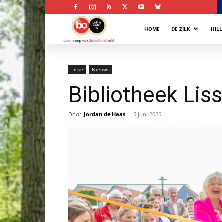
Bollenstreek
HOME
DE ZILK
HIL
Omroep
Lisse
Nieuws
Bibliotheek Lis
Door
Jordan de Haas
-
5 juni 2026