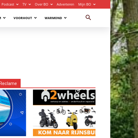
Podcast
TV
Over BO
Adverteren
Mijn BO
M
VOORHOUT
WARMOND
Reclame