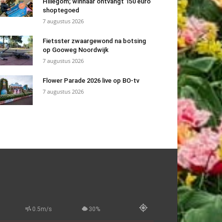
Hillegom; winnaar ontvangt 150 euro
shoptegoed
7 augustus 2026
Fietsster zwaargewond na botsing
op Gooweg Noordwijk
7 augustus 2026
Flower Parade 2026 live op BO-tv
7 augustus 2026
0.5m/s
30%