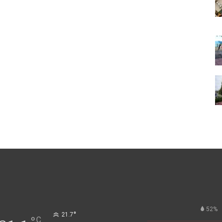
52%
°
21.7
C