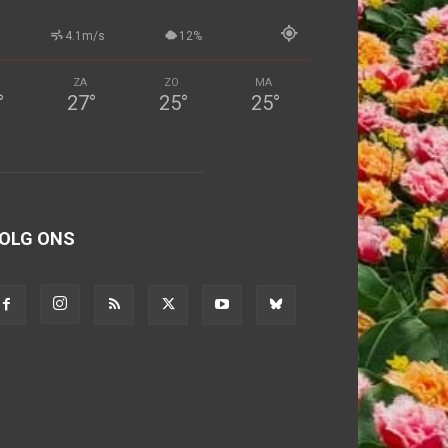
4.1m/s
12%
ZA
ZO
MA
°
27
°
25
°
25
°
OLG ONS