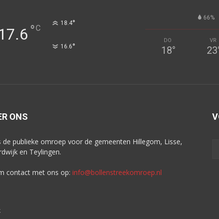
66%
°
18.4
°
C
17.6
DO
VR
°
16.6
18
°
23
ER ONS
V
s de publieke omroep voor de gemeenten Hillegom, Lisse,
dwijk en Teylingen.
 contact met ons op:
info@bollenstreekomroep.nl
k