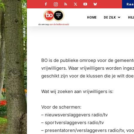
Raa
Bollenstreek
HOME
DE ZILK
HI
Omroep
BO is de publieke omroep voor de gemeente
vrijwilligers. Waar vrijwilligers worden inge
geschikt zijn voor de klussen die je wilt doe
Wat wij zoeken aan vrijwilligers is:
Voor de schermen:
– nieuwsverslaggevers radio/tv
– sportverslaggevers radio/tv
– presentatoren/verslaggevers radio/tv, vo