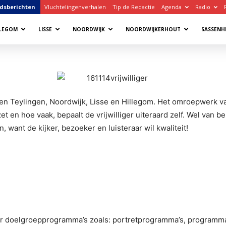
dsberichten
Vluchtelingenverhalen
Tip de Redactie
Agenda
Radio
LLEGOM
LISSE
NOORDWIJK
NOORDWIJKERHOUT
SASSENH
n Teylingen, Noordwijk, Lisse en Hillegom. Het omroepwerk v
zet en hoe vaak, bepaalt de vrijwilliger uiteraard zelf. Wel van b
n, want de kijker, bezoeker en luisteraar wil kwaliteit!
or doelgroepprogramma’s zoals: portretprogramma’s, programma’