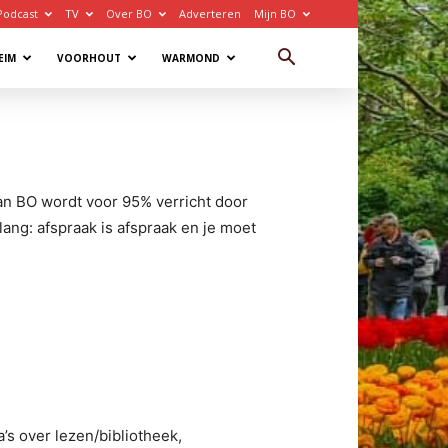
Podcast
TV
Over BO
Adverteren
Mijn BO
EIM
VOORHOUT
WARMOND
an BO wordt voor 95% verricht door
elang: afspraak is afspraak en je moet
s over lezen/bibliotheek,