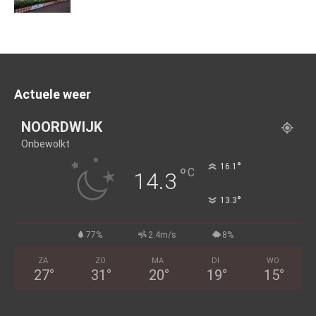
Actuele weer
NOORDWIJK
Onbewolkt
°
16.1
°
C
14.3
°
13.3
77%
2.4m/s
8%
ZA
ZO
MA
DI
WO
27
°
31
°
20
°
19
°
15
°