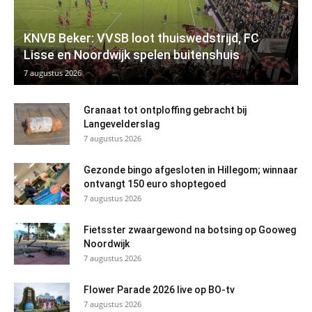
KNVB Beker: VVSB loot thuiswedstrijd, FC
Lisse en Noordwijk spelen buitenshuis
7 augustus 2026
Granaat tot ontploffing gebracht bij
Langevelderslag
7 augustus 2026
Gezonde bingo afgesloten in Hillegom; winnaar
ontvangt 150 euro shoptegoed
7 augustus 2026
Fietsster zwaargewond na botsing op Gooweg
Noordwijk
7 augustus 2026
Flower Parade 2026 live op BO-tv
7 augustus 2026