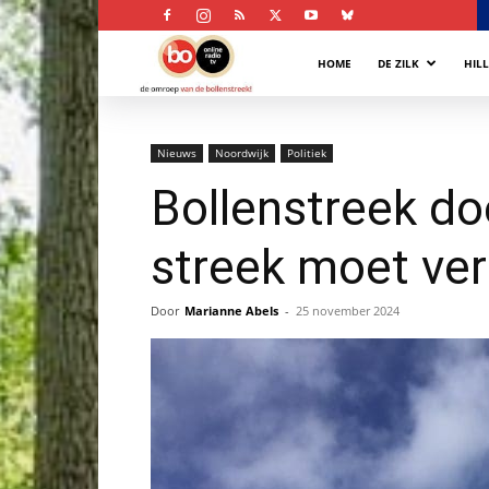
Bollenstreek
HOME
DE ZILK
HIL
Omroep
Nieuws
Noordwijk
Politiek
Bollenstreek do
streek moet ve
Door
Marianne Abels
-
25 november 2024