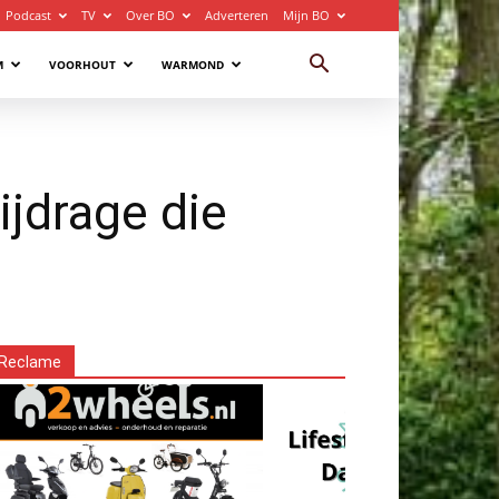
Podcast
TV
Over BO
Adverteren
Mijn BO
M
VOORHOUT
WARMOND
ijdrage die
Reclame