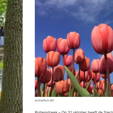
archieffoto BO
Bollenstreek – Op 31 oktober heeft de Sier