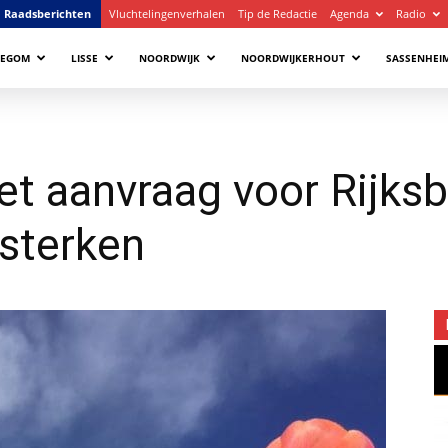
Raadsberichten
Vluchtelingenverhalen
Tip de Redactie
Agenda
Radio
LEGOM
LISSE
NOORDWIJK
NOORDWIJKERHOUT
SASSENHEI
et aanvraag voor Rijksb
rsterken