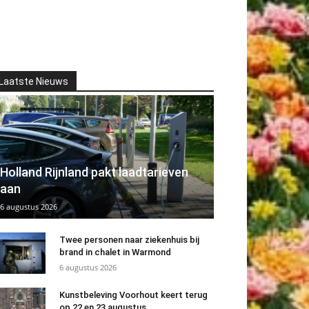
Laatste Nieuws
Holland Rijnland pakt laadtarieven
aan
6 augustus 2026
Twee personen naar ziekenhuis bij
brand in chalet in Warmond
6 augustus 2026
Kunstbeleving Voorhout keert terug
op 22 en 23 augustus