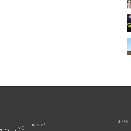
65%
°
20.6
°
C