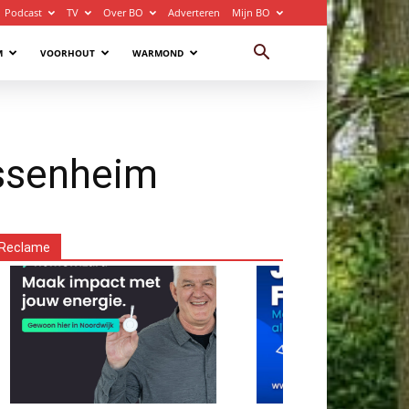
Podcast
TV
Over BO
Adverteren
Mijn BO
M
VOORHOUT
WARMOND
assenheim
Reclame