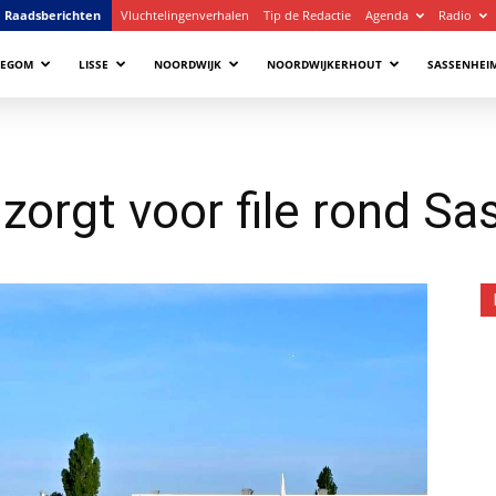
Raadsberichten
Vluchtelingenverhalen
Tip de Redactie
Agenda
Radio
LEGOM
LISSE
NOORDWIJK
NOORDWIJKERHOUT
SASSENHEI
zorgt voor file rond S