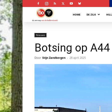
Bollenstreek
HOME
DE ZILK
HIL
Omroep
Nieuws
Botsing op A44 
Door
Stijn Zandbergen
-
28 april 2025