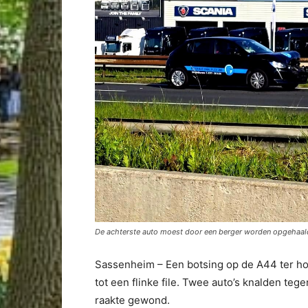
De achterste auto moest door een berger worden opgehaald
Sassenheim – Een botsing op de A44 ter h
tot een flinke file. Twee auto’s knalden te
raakte gewond.