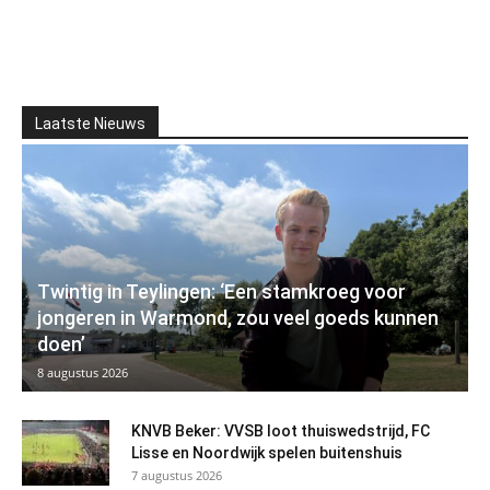
Laatste Nieuws
Twintig in Teylingen: ‘Een stamkroeg voor
jongeren in Warmond, zou veel goeds kunnen
doen’
8 augustus 2026
KNVB Beker: VVSB loot thuiswedstrijd, FC
Lisse en Noordwijk spelen buitenshuis
7 augustus 2026