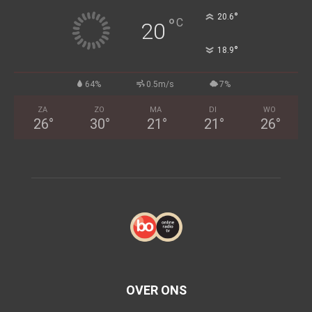
°
20.6
°
C
20
°
18.9
64%
0.5m/s
7%
ZA
ZO
MA
DI
WO
26
°
30
°
21
°
21
°
26
°
OVER ONS