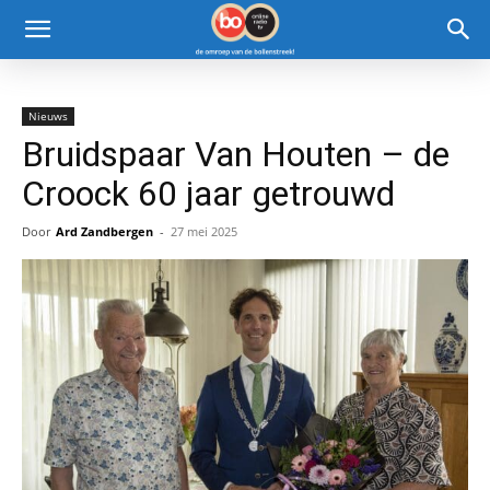
Nieuws
Bruidspaar Van Houten – de
Croock 60 jaar getrouwd
Door
Ard Zandbergen
-
27 mei 2025