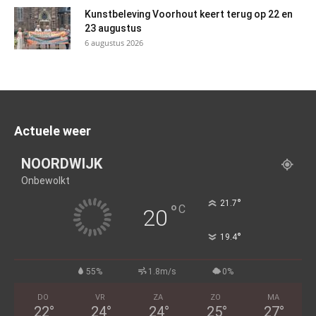
Kunstbeleving Voorhout keert terug op 22 en
23 augustus
6 augustus 2026
Actuele weer
NOORDWIJK
Onbewolkt
°
21.7
°
C
20
°
19.4
55%
1.8m/s
0%
DO
VR
ZA
ZO
MA
22
°
24
°
24
°
25
°
27
°