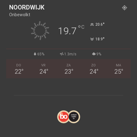
NOORDWIJK
Onbewolkt
°
20.6
°
C
19.7
°
18.9
65%
1.3m/s
9%
DO
VR
ZA
ZO
MA
22
°
24
°
23
°
24
°
25
°