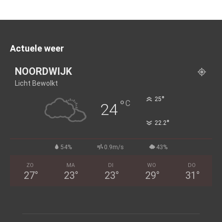
Actuele weer
NOORDWIJK
Licht Bewolkt
°
25
°
C
24
°
22.2
54%
0.9m/s
43%
ZO
MA
DI
WO
DO
27
°
23
°
23
°
29
°
31
°