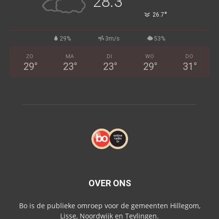
28.3
°
26.7
29%
3m/s
53%
ZO
MA
DI
WO
DO
29
°
23
°
23
°
29
°
31
°
OVER ONS
Bo is de publieke omroep voor de gemeenten Hillegom,
Lisse, Noordwijk en Teylingen.