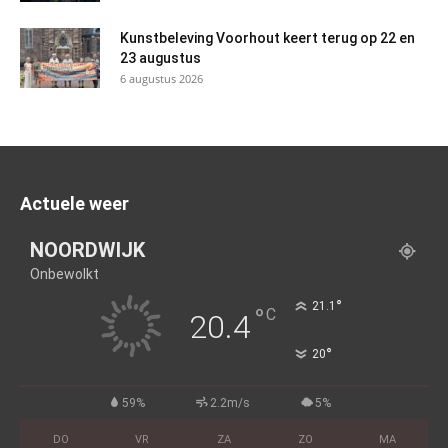
Kunstbeleving Voorhout keert terug op 22 en
23 augustus
6 augustus 2026
Actuele weer
NOORDWIJK
Onbewolkt
°
21.1
°
C
20.4
°
20
59%
2.2m/s
5%
DO
VR
ZA
ZO
MA