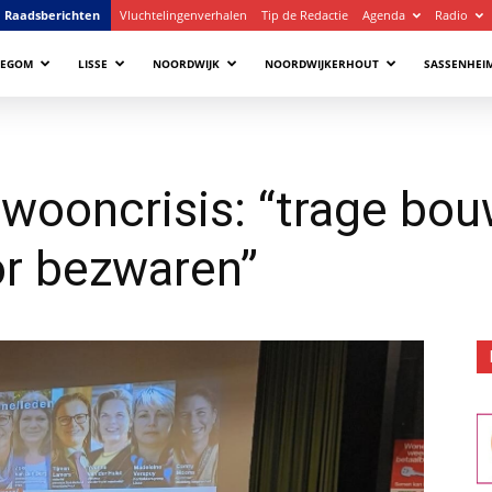
Raadsberichten
Vluchtelingenverhalen
Tip de Redactie
Agenda
Radio
LEGOM
LISSE
NOORDWIJK
NOORDWIJKERHOUT
SASSENHEI
 wooncrisis: “trage b
or bezwaren”