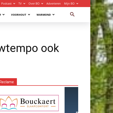
Podcast
TV
Over BO
Adverteren
Mijn BO
M
VOORHOUT
WARMOND
ouwtempo ook
Reclame