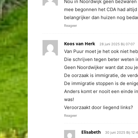
Nou in Noordwijk geen bezwaren t
mee begonnen het CDA had altijd
belangrijker dan huizen nog beda
Reageer
Koos van Herk
28 juni 2025 Bij 07:07
Van Puur moet je het ook niet he
Die schrijven tegen beter weten i
Geen Noordwijker want dat zou je
De oorzaak is immigratie, de ver
De immigratie stoppen is de enige
Anders komt er nooit een einde in
was!
Veroorzaakt door liegend links?
Reageer
Elisabeth
30 juni 2025 Bij 12:4