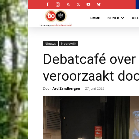
Bollenstreek
HOME
DE ZILK
HIL
Omroep
Nieuws
Noordwijk
Debatcafé over
veroorzaakt do
Door
Ard Zandbergen
-
27 juni 2025