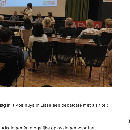
 in ’t Poelhuys in Lisse een debatcafé met als titel:
uitdagingen èn mogelijke oplossingen voor het