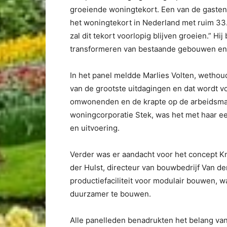
groeiende woningtekort. Een van de gasten
het woningtekort in Nederland met ruim 3
zal dit tekort voorlopig blijven groeien.” Hi
transformeren van bestaande gebouwen en 
In het panel meldde Marlies Volten, wetho
van de grootste uitdagingen en dat wordt 
omwonenden en de krapte op de arbeidsmark
woningcorporatie Stek, was het met haar e
en uitvoering.
Verder was er aandacht voor het concept K
der Hulst, directeur van bouwbedrijf Van der
productiefaciliteit voor modulair bouwen, w
duurzamer te bouwen.
Alle panelleden benadrukten het belang va