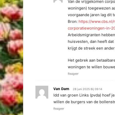
Van de vrijgekomen corpo
woningen) toegewezen aan
voorgaande jaren lag dit 
Bron:
https://www.cbs.nl
corporatiewoningen-in-2
Arbeidsmigranten hebben o
huisvesten, dan heeft da
krijgt de streek een ander 
Het gebrek aan betaalbare
woningen te willen bouwe
Reageer
Van Dam
28 juni 2025 Bij 09:14
Idd van groen Links (pvda) hoef 
willen de burgers van de bollenst
Reageer