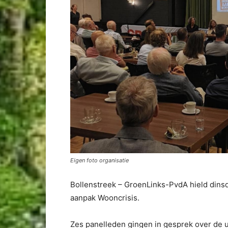
Eigen foto organisatie
Bollenstreek – GroenLinks-PvdA hield dinsdag
aanpak Wooncrisis.
Zes panelleden gingen in gesprek over de 