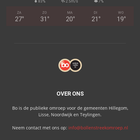
83%
2.5m/s
7%
ZA
ZO
MA
DI
WO
27
°
31
°
20
°
21
°
19
°
OVER ONS
Bo is de publieke omroep voor de gemeenten Hillegom,
Lisse, Noordwijk en Teylingen.
Neem contact met ons op:
info@bollenstreekomroep.nl