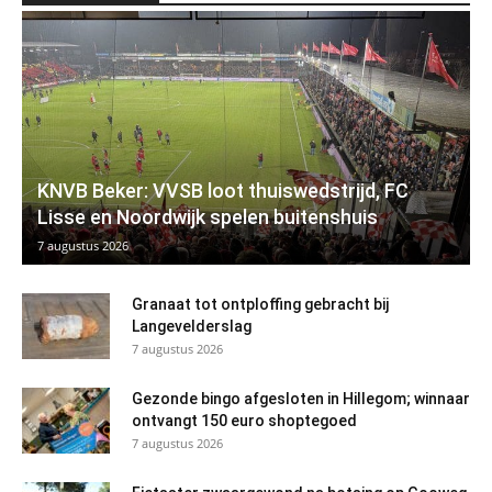
KNVB Beker: VVSB loot thuiswedstrijd, FC
Lisse en Noordwijk spelen buitenshuis
7 augustus 2026
Granaat tot ontploffing gebracht bij
Langevelderslag
7 augustus 2026
Gezonde bingo afgesloten in Hillegom; winnaar
ontvangt 150 euro shoptegoed
7 augustus 2026