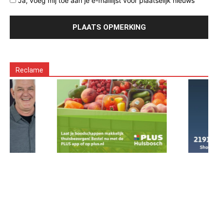
Ja, voeg mij toe aan je e-maillijst voor plaatselijk nieuws
Reclame