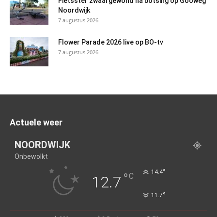
Fietsster zwaargewond na botsing op Gooweg
Noordwijk
7 augustus 2026
Flower Parade 2026 live op BO-tv
7 augustus 2026
Actuele weer
NOORDWIJK
Onbewolkt
°
14.4
°
C
12.7
°
11.7