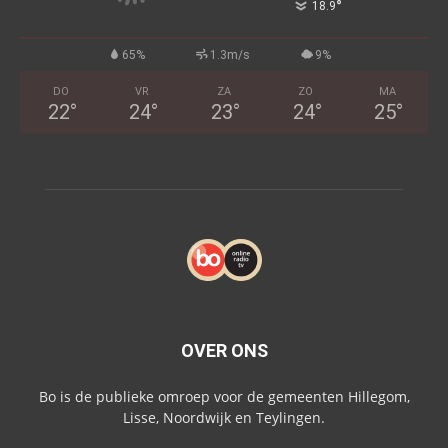
°
18.9
65%
1.3m/s
9%
DO
VR
ZA
ZO
MA
22
°
24
°
23
°
24
°
25
°
OVER ONS
Bo is de publieke omroep voor de gemeenten Hillegom,
Lisse, Noordwijk en Teylingen.