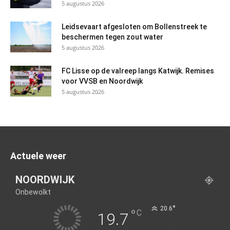
5 augustus 2026
Leidsevaart afgesloten om Bollenstreek te
beschermen tegen zout water
5 augustus 2026
FC Lisse op de valreep langs Katwijk. Remises
voor VVSB en Noordwijk
5 augustus 2026
Actuele weer
NOORDWIJK
Onbewolkt
°
20.6
°
C
19.7