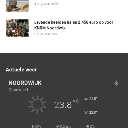
5 augustus 2026
Levende beelden halen 2.458 euro op voor
KNRM Noordwijk
5 augustus 2026
Actuele weer
NOORDWIJK
Onbewolkt
°
24.5
°
C
23.8
°
22.8
59%
8.2m/s
2%