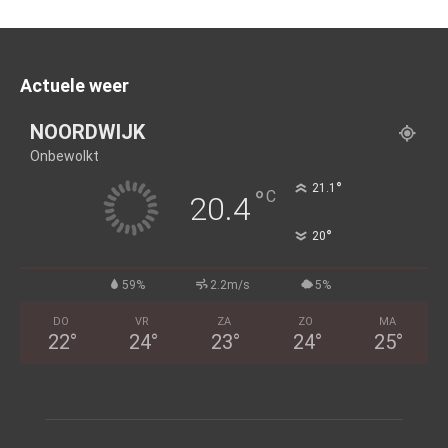
Actuele weer
NOORDWIJK
Onbewolkt
°
21.1
°
C
20.4
°
20
59%
2.2m/s
5%
DO
VR
ZA
ZO
MA
22
°
24
°
23
°
24
°
25
°