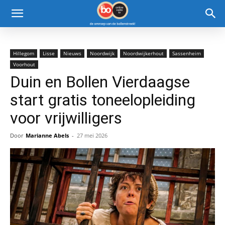
Hillegom
Lisse
Nieuws
Noordwijk
Noordwijkerhout
Sassenheim
Voorhout
Duin en Bollen Vierdaagse
start gratis toneelopleiding
voor vrijwilligers
Door
Marianne Abels
-
27 mei 2026