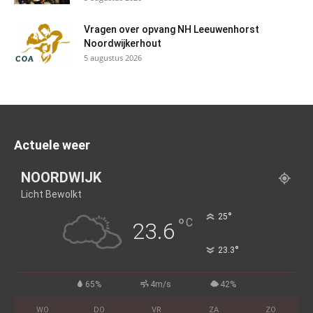
Vragen over opvang NH Leeuwenhorst
Noordwijkerhout
5 augustus 2026
Actuele weer
NOORDWIJK
Licht Bewolkt
°
25
°
C
23.6
°
23.3
65%
4m/s
42%
WO
DO
VR
ZA
ZO