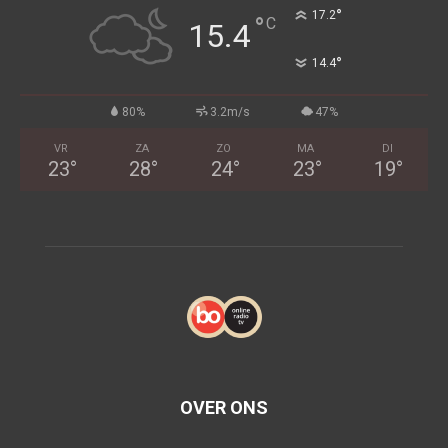
°
17.2
°
C
15.4
°
14.4
80%
3.2m/s
47%
VR
ZA
ZO
MA
DI
23
°
28
°
24
°
23
°
19
°
OVER ONS