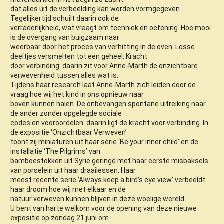
dat alles uit de verbeelding kan worden vormgegeven.
Tegelijkertijd schuilt daarin ook de
verraderlijkheid, wat vraagt om techniek en oefening. Hoe mooi
is de overgang van buigzaam naar
weerbaar door het proces van verhitting in de oven. Losse
deeltjes versmelten tot een geheel. Kracht
door verbinding: daarin zit voor Anne-Marth de onzichtbare
verwevenheid tussen alles wat is.
Tijdens haar research laat Anne-Marth zich leiden door de
vraag hoe wij het kind in ons opnieuw naar
boven kunnen halen. De onbevangen spontane uitreiking naar
de ander zonder opgelegde sociale
codes en vooroordelen: daarin ligt de kracht voor verbinding. In
de expositie ‘Onzichtbaar Verweven’
toont zij miniaturen uit haar serie ‘Be your inner child’ en de
installatie ‘The Pilgrims’ van
bamboestokken uit Syrië geringd met haar eerste misbaksels
van porselein uit haar draailessen. Haar
meest recente serie ‘Always keep a bird’s eye view’ verbeeldt
haar droom hoe wij met elkaar en de
natuur verweven kunnen blijven in deze woelige wereld.
U bent van harte welkom voor de opening van deze nieuwe
expositie op zondag 21 juni om