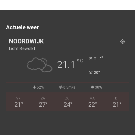
Actuele weer
NOORDWIJK
Licht Bewolkt
°
21.7
°
C
21.1
°
20
52%
0.5m/s
30%
VR
ZA
ZO
MA
DI
21
°
27
°
24
°
22
°
21
°