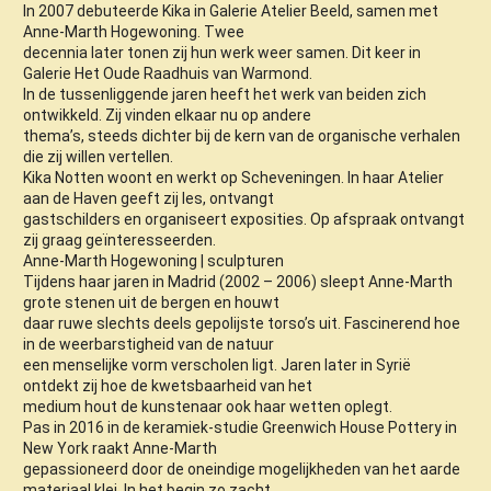
In 2007 debuteerde Kika in Galerie Atelier Beeld, samen met
Anne-Marth Hogewoning. Twee
decennia later tonen zij hun werk weer samen. Dit keer in
Galerie Het Oude Raadhuis van Warmond.
In de tussenliggende jaren heeft het werk van beiden zich
ontwikkeld. Zij vinden elkaar nu op andere
thema’s, steeds dichter bij de kern van de organische verhalen
die zij willen vertellen.
Kika Notten woont en werkt op Scheveningen. In haar Atelier
aan de Haven geeft zij les, ontvangt
gastschilders en organiseert exposities. Op afspraak ontvangt
zij graag geïnteresseerden.
Anne-Marth Hogewoning | sculpturen
Tijdens haar jaren in Madrid (2002 – 2006) sleept Anne-Marth
grote stenen uit de bergen en houwt
daar ruwe slechts deels gepolijste torso’s uit. Fascinerend hoe
in de weerbarstigheid van de natuur
een menselijke vorm verscholen ligt. Jaren later in Syrië
ontdekt zij hoe de kwetsbaarheid van het
medium hout de kunstenaar ook haar wetten oplegt.
Pas in 2016 in de keramiek-studie Greenwich House Pottery in
New York raakt Anne-Marth
gepassioneerd door de oneindige mogelijkheden van het aarde
materiaal klei. In het begin zo zacht