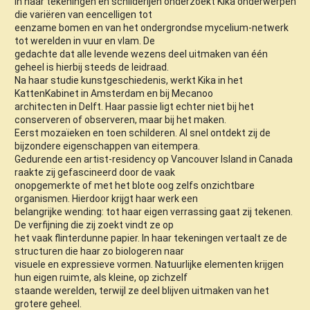
In haar tekeningen en schilderijen onderzoekt Kika onderwerpen
die variëren van eencelligen tot
eenzame bomen en van het ondergrondse mycelium-netwerk
tot werelden in vuur en vlam. De
gedachte dat alle levende wezens deel uitmaken van één
geheel is hierbij steeds de leidraad.
Na haar studie kunstgeschiedenis, werkt Kika in het
KattenKabinet in Amsterdam en bij Mecanoo
architecten in Delft. Haar passie ligt echter niet bij het
conserveren of observeren, maar bij het maken.
Eerst mozaïeken en toen schilderen. Al snel ontdekt zij de
bijzondere eigenschappen van eitempera.
Gedurende een artist-residency op Vancouver Island in Canada
raakte zij gefascineerd door de vaak
onopgemerkte of met het blote oog zelfs onzichtbare
organismen. Hierdoor krijgt haar werk een
belangrijke wending: tot haar eigen verrassing gaat zij tekenen.
De verfijning die zij zoekt vindt ze op
het vaak flinterdunne papier. In haar tekeningen vertaalt ze de
structuren die haar zo biologeren naar
visuele en expressieve vormen. Natuurlijke elementen krijgen
hun eigen ruimte, als kleine, op zichzelf
staande werelden, terwijl ze deel blijven uitmaken van het
grotere geheel.