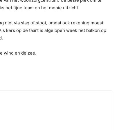
isie van het woonzorgcentrum: ‘de beste plek om te
s het fijne team en het mooie uitzicht.
g niet via slag of stoot, omdat ook rekening moest
s kers op de taart is afgelopen week het balkon op
d.
de wind en de zee.