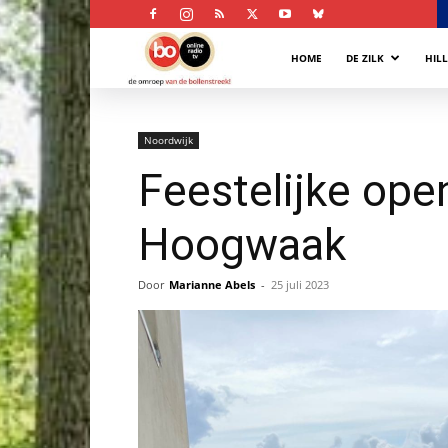
Bollenstreek
HOME
DE ZILK
HIL
Omroep
Noordwijk
Feestelijke ope
Hoogwaak
Door
Marianne Abels
-
25 juli 2023