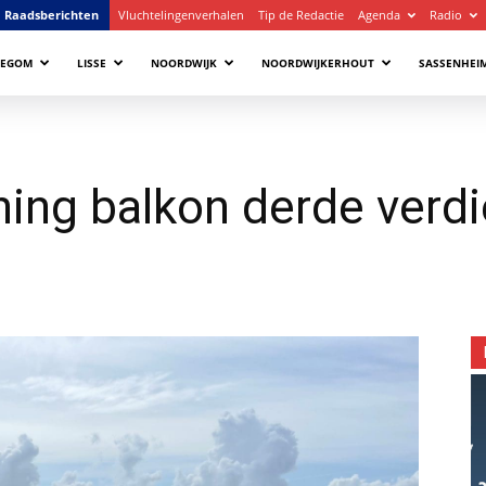
Raadsberichten
Vluchtelingenverhalen
Tip de Redactie
Agenda
Radio
LEGOM
LISSE
NOORDWIJK
NOORDWIJKERHOUT
SASSENHEI
ning balkon derde verd