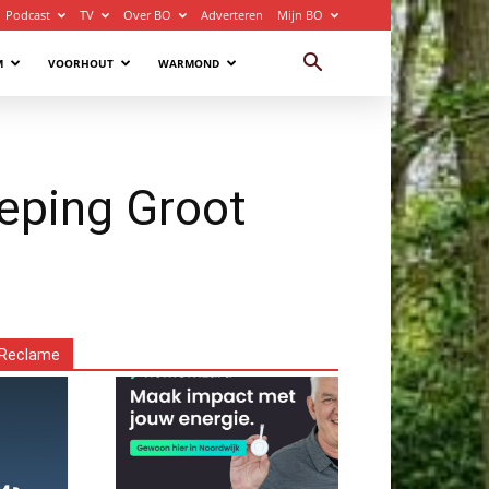
Podcast
TV
Over BO
Adverteren
Mijn BO
M
VOORHOUT
WARMOND
ieping Groot
Reclame