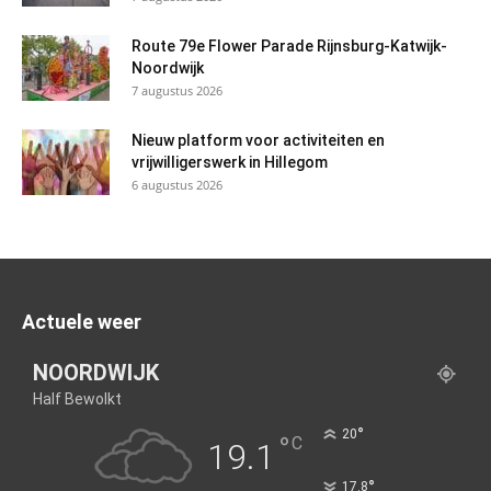
Route 79e Flower Parade Rijnsburg-Katwijk-
Noordwijk
7 augustus 2026
Nieuw platform voor activiteiten en
vrijwilligerswerk in Hillegom
6 augustus 2026
Actuele weer
NOORDWIJK
Half Bewolkt
°
20
°
C
19.1
°
17.8