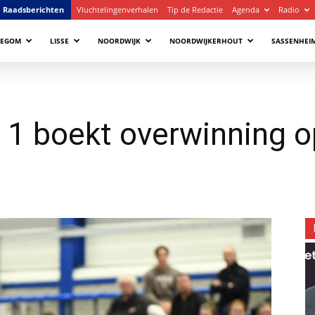
Raadsberichten
Vluchtelingenverhalen
Tip de Redactie
Agenda
Radio
LEGOM
LISSE
NOORDWIJK
NOORDWIJKERHOUT
SASSENHEI
 1 boekt overwinning 