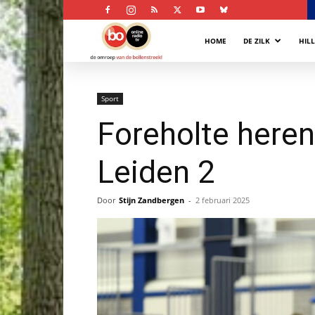
Bollenstreek
HOME
DE ZILK
HIL
Omroep
Sport
Foreholte heren
Leiden 2
Door
Stijn Zandbergen
-
2 februari 2025