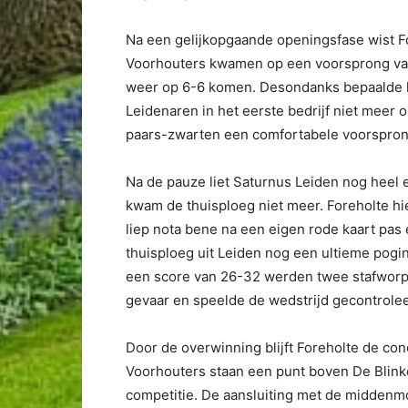
Na een gelijkopgaande openingsfase wist For
Voorhouters kwamen op een voorsprong van
weer op 6-6 komen. Desondanks bepaalde h
Leidenaren in het eerste bedrijf niet meer 
paars-zwarten een comfortabele voorspro
Na de pauze liet Saturnus Leiden nog heel e
kwam de thuisploeg niet meer. Foreholte hi
liep nota bene na een eigen rode kaart pas 
thuisploeg uit Leiden nog een ultieme pogin
een score van 26-32 werden twee stafworp
gevaar en speelde de wedstrijd gecontrolee
Door de overwinning blijft Foreholte de co
Voorhouters staan een punt boven De Blinke
competitie. De aansluiting met de middenmoo