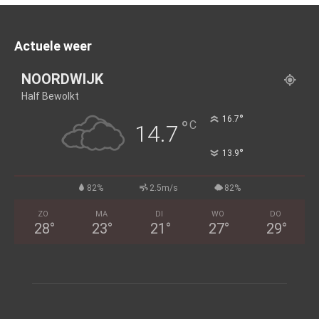
Actuele weer
NOORDWIJK
Half Bewolkt
°
16.7
°
C
14.7
°
13.9
82%
2.5m/s
82%
ZO
MA
DI
WO
DO
28
°
23
°
21
°
27
°
29
°