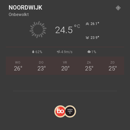
NOORDWIJK
Onbewolkt
°
26.1
°
C
24.5
°
23.9
62%
4.9m/s
1%
WO
DO
VR
ZA
ZO
26
°
23
°
20
°
25
°
25
°