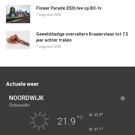
Flower Parade 2026 live op BO-tv
7 augustus 2026
Gewelddadige overvallers Kraaierslaan tot 7,5
jaar achter tralies
7 augustus 2026
Actuele weer
NOORDWIJK
Onbewolkt
°
23.3
°
C
21.9
°
21.1