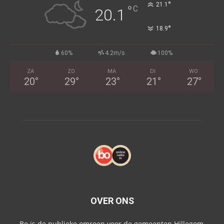
°
21.1
°
C
20.1
°
18.9
60%
4.2m/s
100%
ZA
ZO
MA
DI
WO
20
°
29
°
23
°
21
°
27
°
OVER ONS
Bo is de publieke omroep voor de gemeenten Hillegom,