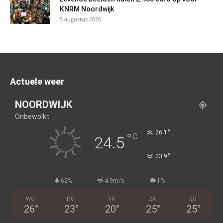
KNRM Noordwijk
5 augustus 2026
Actuele weer
NOORDWIJK
Onbewolkt
°
26.1
°
C
24.5
°
23.9
62%
4.9m/s
1%
WO
DO
VR
ZA
ZO
26
°
23
°
20
°
25
°
25
°