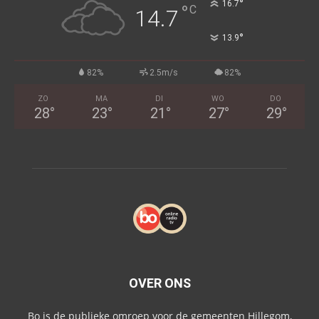
°
16.7
°
C
14.7
°
13.9
82%
2.5m/s
82%
ZO
MA
DI
WO
DO
28
°
23
°
21
°
27
°
29
°
OVER ONS
Bo is de publieke omroep voor de gemeenten Hillegom,