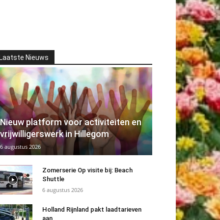
Laatste Nieuws
Nieuw platform voor activiteiten en
vrijwilligerswerk in Hillegom
6 augustus 2026
Zomerserie Op visite bij: Beach
Shuttle
6 augustus 2026
Holland Rijnland pakt laadtarieven
aan