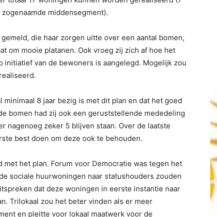
et zogenaamde middensegment).
 gemeld, die haar zorgen uitte over een aantal bomen,
at om mooie platanen. Ook vroeg zij zich af hoe het
p initiatief van de bewoners is aangelegd. Mogelijk zou
realiseerd.
 minimaal 8 jaar bezig is met dit plan en dat het goed
r de bomen had zij ook een geruststellende mededeling
er nagenoeg zeker 5 blijven staan. Over de laatste
iterste best doen om deze ook te behouden.
d met het plan. Forum voor Democratie was tegen het
dat de sociale huurwoningen naar statushouders zouden
uitspreken dat deze woningen in eerste instantie naar
 Trilokaal zou het beter vinden als er meer
nt en pleitte voor lokaal maatwerk voor de