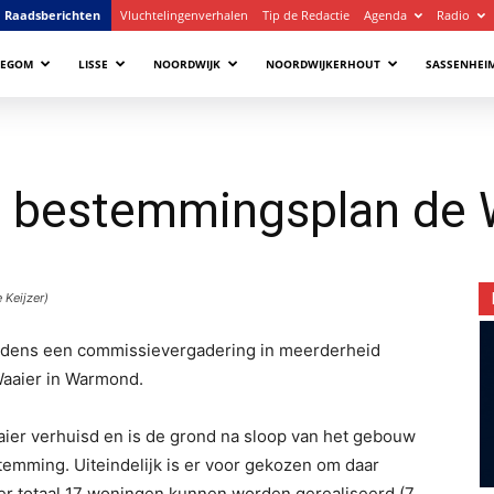
Raadsberichten
Vluchtelingenverhalen
Tip de Redactie
Agenda
Radio
LEGOM
LISSE
NOORDWIJK
NOORDWIJKERHOUT
SASSENHEI
or bestemmingsplan de 
 Keijzer)
tijdens een commissievergadering in meerderheid
aaier in Warmond.
aier verhuisd en is de grond na sloop van het gebouw
mming. Uiteindelijk is er voor gekozen om daar
er totaal 17 woningen kunnen worden gerealiseerd (7