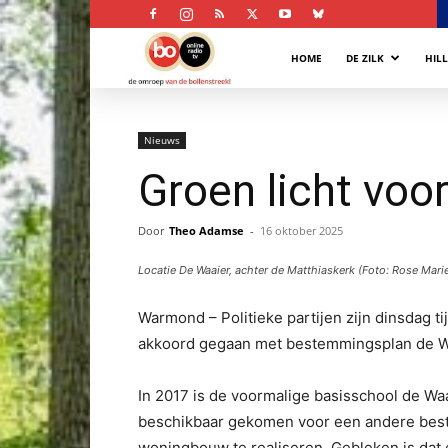
Bollenstreek
HOME
DE ZILK
HIL
Omroep
Nieuws
Groen licht vo
Door
Theo Adamse
-
16 oktober 2025
Locatie De Waaier, achter de Matthiaskerk (Foto: Rose Marie
Warmond – Politieke partijen zijn dinsdag 
akkoord gegaan met bestemmingsplan de W
In 2017 is de voormalige basisschool de Wa
beschikbaar gekomen voor een andere beste
woningbouw te realiseren. Gebleken is dat 