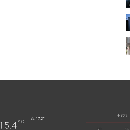
80%
°
17.2
°
C
15.4
VR
ZA