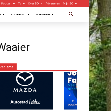
Podcast
TV
Over BO
Adverteren
Mijn BO
M
VOORHOUT
WARMOND
Waaier
Reclame