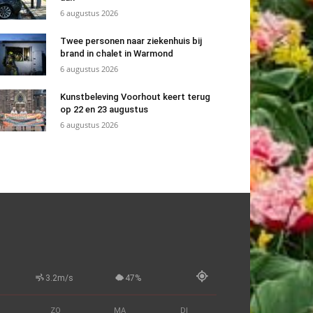
6 augustus 2026
Twee personen naar ziekenhuis bij
brand in chalet in Warmond
6 augustus 2026
Kunstbeleving Voorhout keert terug
op 22 en 23 augustus
6 augustus 2026
3.2m/s
47%
ZO
MA
DI