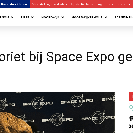
Raadsberichten
Vluchtelingenverhalen
Tip de Redactie
Agenda
Radio
LEGOM
LISSE
NOORDWIJK
NOORDWIJKERHOUT
SASSENHEI
oriet bij Space Expo ge