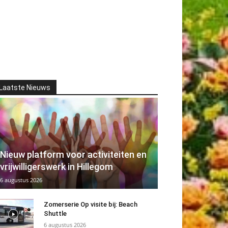
Laatste Nieuws
Nieuw platform voor activiteiten en
vrijwilligerswerk in Hillegom
6 augustus 2026
Zomerserie Op visite bij: Beach
Shuttle
6 augustus 2026