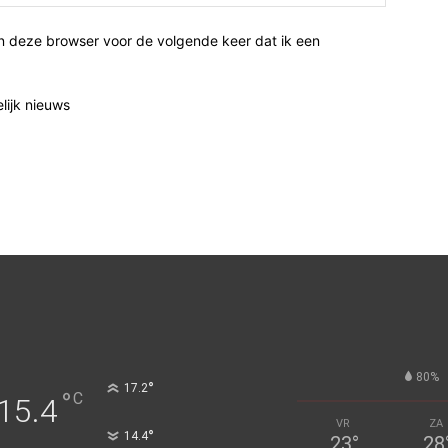
n deze browser voor de volgende keer dat ik een
elijk nieuws
80%
°
17.2
°
C
15.4
VR
ZA
°
14.4
23
°
28