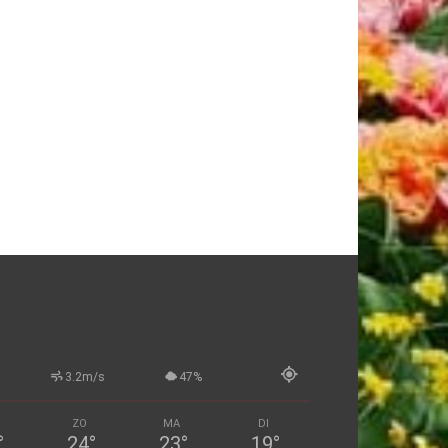
3.2m/s
47%
ZO
MA
DI
°
24
°
23
°
19
°